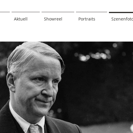
Aktuell
Showreel
Portraits
Szenenfot